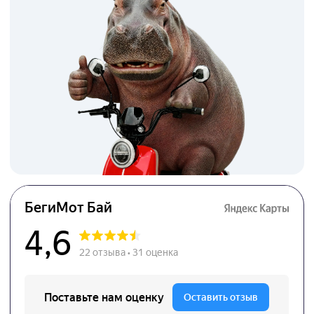
Каталог
Контакты
Электроскутеры
+375 29 148 52 99
Электровелосипеды
info@borgezi.by
Электротрициклы
Электроинструменты
Режим работы
Мотоблоки
пн-пт 9:00-20:00
сб-вс 9:00-19:00
Для покупателей
Оплата и доставка
Социальные сети
Гарантия
О компании
Акции
ООО «Боргези» УНП: 193 803 569
зарегистрировано
Блог
Мингорисполкомом 24.10.2024 г. в ЕГР
Контакты
с рег. номером 193 803 569. Юр.адрес:
220 073, Республика Беларусь,
г. Минск, ул. Кальварийская, 42, пом.
21
Регистрационный номер в Торговом
реестре 763692 от 10.12.2025.