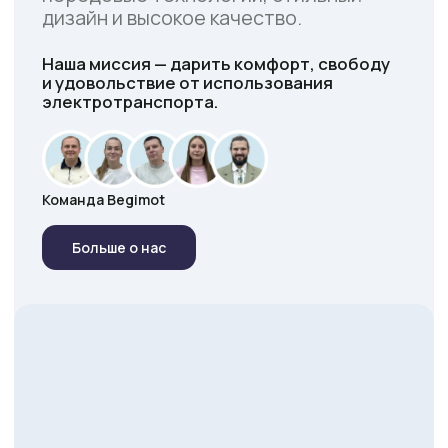
БегиМот Бай на карте Минска — Яндекс Карты