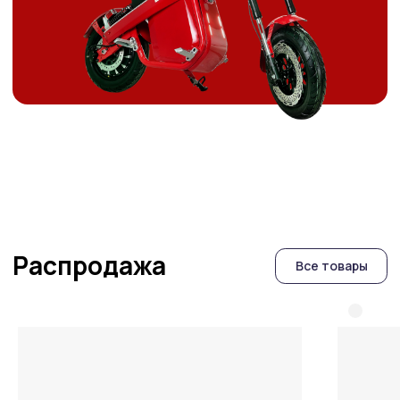
BEGiMOT: Больше, чем
просто покупка!
Мы предлагаем уникальные модели
электротранспорта, сочетающие
передовые технологии, стильный
дизайн и высокое качество.
Наша миссия — дарить комфорт, свободу
и удовольствие от использования
электротранспорта.
Команда Begimot
Больше о нас