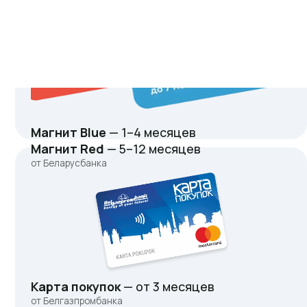
Магнит Blue
— 1–4 месяцев
Ха
Магнит Red
— 5–12 месяцев
Х
от Беларусбанка
от
Карта покупок
— от 3 месяцев
Ка
от Белгазпромбанка
от