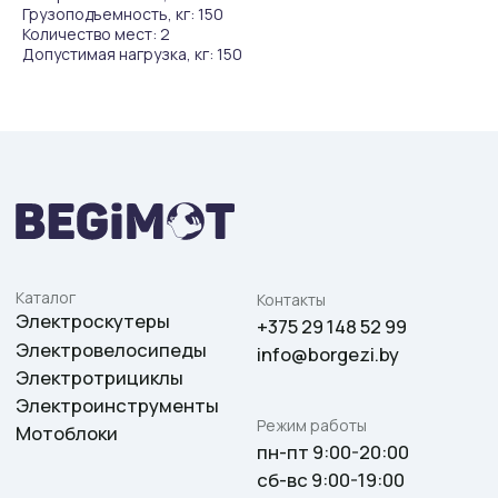
Электроинструменты
Грузоподъемность, кг: 150
Режим работы
Мотоблоки
Количество мест: 2
пн-пт 9:00-20:00
Допустимая нагрузка, кг: 150
сб-вс 9:00-19:00
Для покупателей
Оплата и доставка
Социальные сети
Гарантия
О компании
Акции
ООО «Боргези» УНП: 193 803 569
зарегистрировано
Блог
Мингорисполкомом 24.10.2024 г. в ЕГР
Контакты
с рег. номером 193 803 569. Юр.адрес:
220 073, Республика Беларусь,
г. Минск, ул. Кальварийская, 42, пом.
21
Регистрационный номер в Торговом
реестре 763692 от 10.12.2025.
Свяжитесь с нами
Оставьте заявку.
Мы свяжемся с вами в
ближайшее время
Заказать звонок