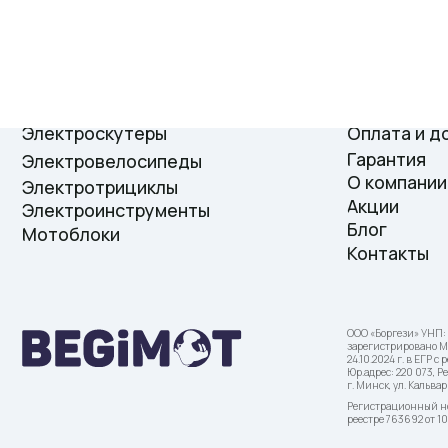
Каталог
Для покупателей
Электроскутеры
Оплата и доставк
Гарантия
Электровелосипеды
О компании
Электротрициклы
Акции
Электроинструменты
Блог
Мотоблоки
Контакты
ООО «Боргези» УНП: 193 803 5
зарегистрировано Мингорисп
24.10.2024 г. в ЕГР с рег. номер
Юр.адрес: 220 073, Республика Б
г. Минск, ул. Кальварийская, 42, 
Регистрационный номер в Тор
реестре 763692 от 10.12.2025.
Контакт для связи по вопросам
о нарушении их прав, предусм
© 2025. Begimot. ООО «Боргези»
о защите прав потребителей: +3