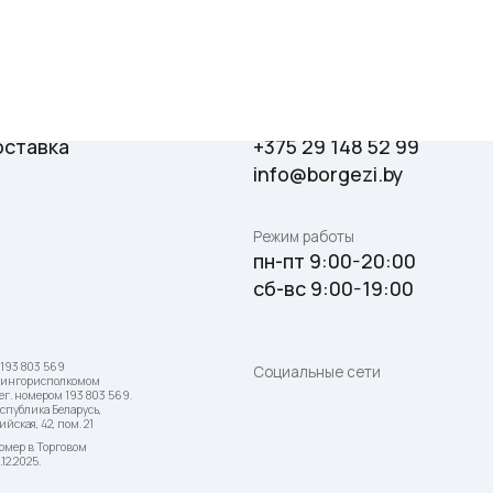
Контакты
+375 29 148 52 99
а
info@borgezi.by
Режим работы
пн-пт 9:00-20:00
сб-вс 9:00-19:00
69
Социальные сети
олкомом
ом 193 803 569.
еларусь,
пом. 21
говом
 обращения покупателей
Номер телефона работников местных исполнительных и распоряд
отренных законодательством
органов по месту государственной регистрации ООО «Боргези»,
75 29 148 52 99.
уполномоченных рассматривать обращения покупателей: +375 17 27